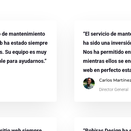
o de mantenimiento
“El servicio de man
eb ha estado siempre
ha sido una inversi
s. Su equipo es muy
Nos ha permitido en
ble para ayudarnos.”
mientras ellos se e
web en perfecto est
Carlos Martíne
Director General
 sitio web siempre
“Robiras Design ha 