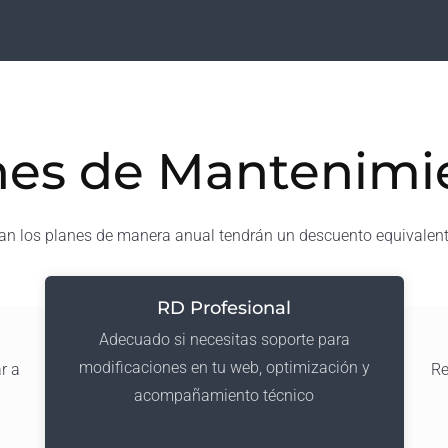
nes de Mantenimi
tan los planes de manera anual tendrán un descuento equivalen
RD Profesional
Adecuado si necesitas soporte para
modificaciones en tu web, optimización y
r a
Re
acompañamiento técnico